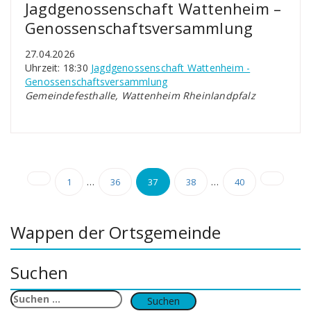
Jagdgenossenschaft Wattenheim –
Genossenschaftsversammlung
27.04.2026
Uhrzeit: 18:30
Jagdgenossenschaft Wattenheim -
Genossenschaftsversammlung
Gemeindefesthalle, Wattenheim Rheinlandpfalz
Seitennummerierung
…
…
1
36
37
38
40
der
Beiträge
Wappen der Ortsgemeinde
Suchen
Suchen
nach: