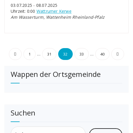
03.07.2025 - 08.07.2025
Uhrzeit: 0:00
Wattrumer Kerwe
Am Wasserturm, Wattenheim Rheinland-Pfalz
Seitennummerierung
…
…
1
31
32
33
40
der
Wappen der Ortsgemeinde
Beiträge
Suchen
Suchen