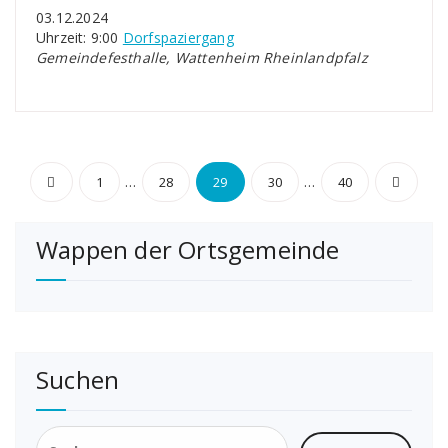
03.12.2024
Uhrzeit: 9:00
Dorfspaziergang
Gemeindefesthalle, Wattenheim Rheinlandpfalz
Seitennummerierung
…
…
1
28
29
30
40
der
Wappen der Ortsgemeinde
Beiträge
Suchen
Suchen