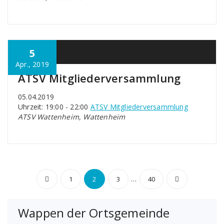
5
Apr., 2019
ATSV Mitgliederversammlung
05.04.2019
Uhrzeit: 19:00 - 22:00
ATSV Mitgliederversammlung
ATSV Wattenheim, Wattenheim
Seitennummerierung
…
1
2
3
40
der
Wappen der Ortsgemeinde
Beiträge