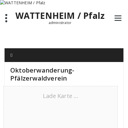
Zum
Inhalt
WATTENHEIM / Pfalz
springen
administrator
Oktoberwanderung-
Pfälzerwaldverein
Lade Karte ...