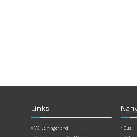
Links
Nahv
VG Leiningerland
Bus