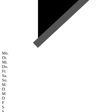
Mo.
Di.
Mi.
Do.
Fr.
Sa.
So.
M
D
M
D
F
S
S