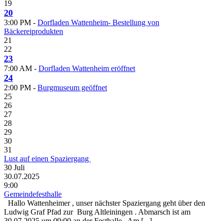
19
20
3:00 PM -
Dorfladen Wattenheim- Bestellung von
Bäckereiprodukten
21
22
23
7:00 AM -
Dorfladen Wattenheim eröffnet
24
2:00 PM -
Burgmuseum geöffnet
25
26
27
28
29
30
31
Lust auf einen Spaziergang
30
Juli
30.07.2025
9:00
Gemeindefesthalle
Hallo Wattenheimer , unser nächster Spaziergang geht über den
Ludwig Graf Pfad zur Burg Altleiningen . Abmarsch ist am
30.07.2025 um 09:00 an der Festhalle . Am [...]