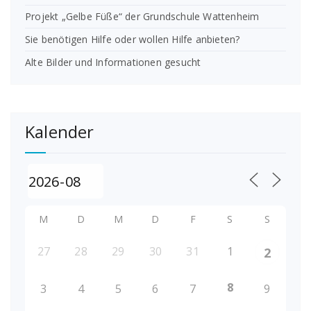
Projekt „Gelbe Füße“ der Grundschule Wattenheim
Sie benötigen Hilfe oder wollen Hilfe anbieten?
Alte Bilder und Informationen gesucht
Kalender
M
D
M
D
F
S
S
27
28
29
30
31
1
2
8
3
4
5
6
7
9