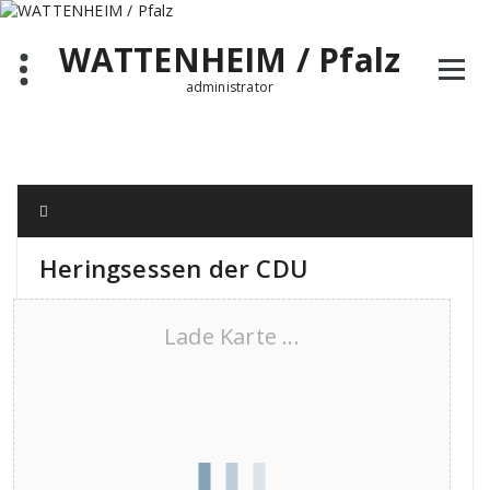
Zum
Inhalt
WATTENHEIM / Pfalz
springen
administrator
Heringsessen der CDU
Lade Karte ...