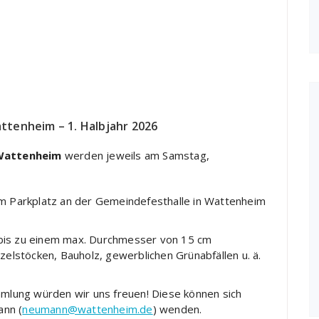
tenheim – 1. Halbjahr 2026
Wattenheim
werden jeweils am Samstag,
em Parkplatz an der Gemeindefesthalle in Wattenheim
 bis zu einem max. Durchmesser von 15 cm
lstöcken, Bauholz, gewerblichen Grünabfällen u. ä.
mmlung würden wir uns freuen! Diese können sich
ann (
neumann@wattenheim.de
) wenden.