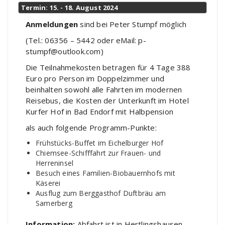
Termin: 15. - 18. August 2024
Anmeldungen
sind bei Peter Stumpf möglich
(Tel.: 06356 – 5442 oder eMail: p-
stumpf@outlook.com)
Die Teilnahmekosten betragen für 4 Tage 388
Euro pro Person im Doppelzimmer und
beinhalten sowohl alle Fahrten im modernen
Reisebus, die Kosten der Unterkunft im Hotel
Kurfer Hof in Bad Endorf mit Halbpension
als auch folgende Programm-Punkte:
Frühstücks-Buffet im Eichelburger Hof
Chiemsee-Schifffahrt zur Frauen- und
Herreninsel
Besuch eines Familien-Biobauernhofs mit
Käserei
Ausflug zum Berggasthof Duftbräu am
Samerberg
Information:
Abfahrt ist in Hertlingshausen