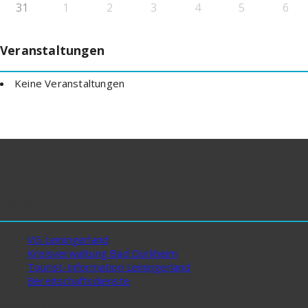
31
1
2
3
4
5
6
Veranstaltungen
Keine Veranstaltungen
Links
VG Leiningerland
Kreisverwaltung Bad Dürkheim
Tourist-Information Leiningerland
Bereitschaftsdienste
Nahverkehr