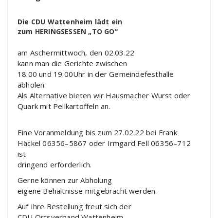
Die
CDU Wattenheim
lädt
ein
zum
HERINGSESSEN
„TO GO“
am Aschermittwoch
,
den
02
.0
3
.
2
2
kann man die Gerichte zwischen
18:00 und 19:00Uhr
in der
Gemeindefesthalle
abholen.
Als Alternative bieten wir Hausmacher Wurst oder
Quark mit
Pellkartoffeln an.
Eine
Voranmeldung
bis zum
27
.0
2
.2
2
bei Frank
Häckel 06356
–
5867 oder
Irmgard Fell
06356
–
712
ist
dringend erforderlich
.
Gerne können zur A
bholung
eigene Behältnisse mitgebracht werden.
Auf Ihr
e Bestellung
freut sich der
CDU Ortsverband Wattenheim