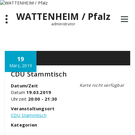
Zum
Inhalt
WATTENHEIM / Pfalz
springen
administrator
19
März, 2019
CDU Stammtisch
Karte nicht verfügbar
Datum/Zeit
Datum
19.03.2019
Uhrzeit
20:00 - 21:30
Veranstaltungsort
CDU Stammtisch
Kategorien