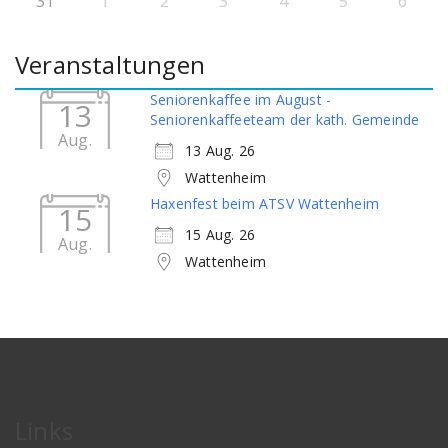
31
1
2
3
4
5
6
Veranstaltungen
Seniorenkaffee im August -
13
Seniorenkaffeeteam der kath. Gemeinde
Aug.
13 Aug. 26
Wattenheim
Haxenfest beim ATSV Wattenheim
15
15 Aug. 26
Aug.
Wattenheim
Links