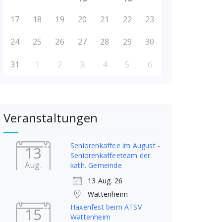
17
18
19
20
21
22
23
24
25
26
27
28
29
30
31
1
2
3
4
5
6
Veranstaltungen
Seniorenkaffee im August -
13
Seniorenkaffeeteam der
Aug.
kath. Gemeinde
13 Aug. 26
Wattenheim
Haxenfest beim ATSV
15
Wattenheim