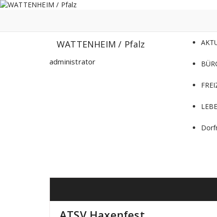
Zum
Inhalt
springen
AKT
WATTENHEIM / Pfalz
administrator
BÜR
FREI
LEB
Dorf
ATSV Haxenfest