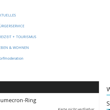
KTUELLES
ÜRGERSERVICE
REIZEIT + TOURISMUS
EBEN & WOHNEN
orfmoderation
W
umecron-Ring
S
Karte nicht verfügbar