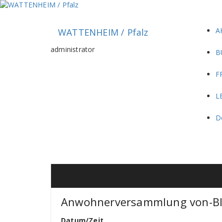
Zum
Inhalt
springen
A
WATTENHEIM / Pfalz
administrator
B
F
L
D
Anwohnerversammlung von-Bl
Datum/Zeit