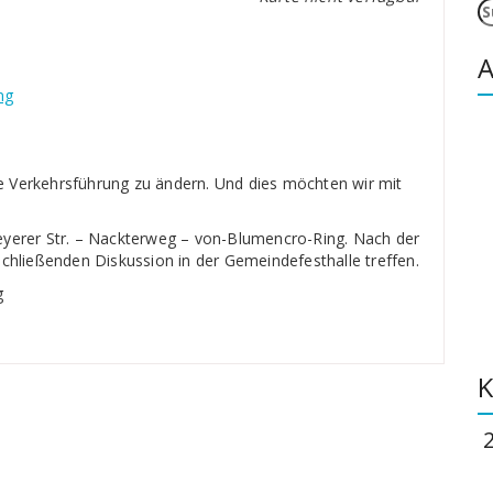
S
n
A
ng
 Verkehrsführung zu ändern. Und dies möchten wir mit
eyerer Str. – Nackterweg – von-Blumencro-Ring. Nach der
schließenden Diskussion in der Gemeindefesthalle treffen.
g
K