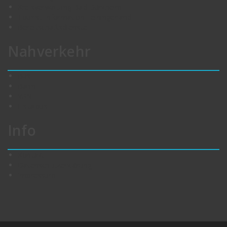
Kreisverwaltung Bad Dürkheim
Tourist-Information Leiningerland
Bereitschaftsdienste
Nahverkehr
Bus
Bahn
VRN
Eistalbus
Info
Kontakt
Datenschutzerklärung
Impressum