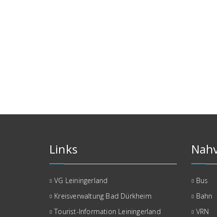
Links
Nahv
VG Leiningerland
Bus
Kreisverwaltung Bad Dürkheim
Bahn
Tourist-Information Leiningerland
VRN