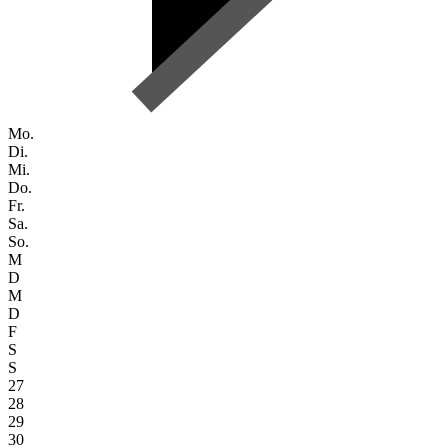
Mo.
Di.
Mi.
Do.
Fr.
Sa.
So.
M
D
M
D
F
S
S
27
28
29
30