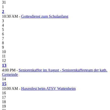
31
1
2
10:30 AM -
Gottesdienst zum Schulanfang
3
4
5
6
7
8
9
10
11
12
13
4:00 PM -
Seniorenkaffee im August - Seniorenkaffeeteam der kath.
Gemeinde
14
15
10:00 AM -
Haxenfest beim ATSV Wattenheim
16
17
18
19