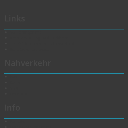
Links
VG Leiningerland
Kreisverwaltung Bad Dürkheim
Tourist-Information Leiningerland
Bereitschaftsdienste
Nahverkehr
Bus
Bahn
VRN
Eistalbus
Info
Kontakt
Datenschutzerklärung