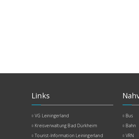
Links
Nahv
VG Leiningerland
Bus
Kreisverwaltung Bad Dürkheim
Bahn
Tourist-Information Leiningerland
VRN