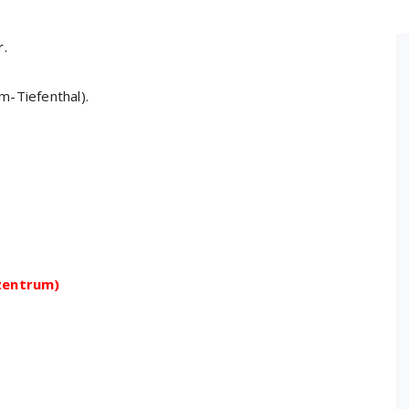
r.
m-Tiefenthal).
zentrum)