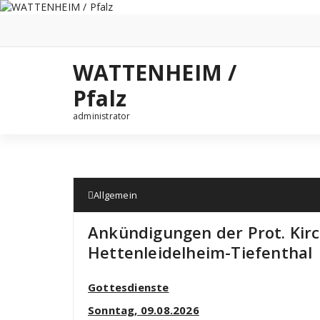
Zum
Inhalt
springen
WATTENHEIM /
Pfalz
administrator
Allgemein
Ankündigungen der Prot. Ki
Hettenleidelheim-Tiefenthal
Gottesdienste
Sonntag, 09.08.2026