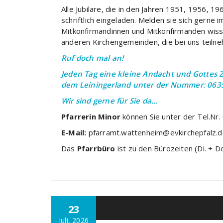
Alle Jubilare, die in den Jahren 1951, 1956, 
schriftlich eingeladen. Melden sie sich gerne
Mitkonfirmandinnen und Mitkonfirmanden wisse
anderen Kirchengemeinden, die bei uns teiln
Ruf doch mal an!
Jeden Tag eine kleine Andacht und Gottes
dem Leiningerland unter der Nummer: 0635
Wir sind gerne für Sie da…
Pfarrerin Minor
können Sie unter der Tel.Nr
E-Mail:
pfarramt.wattenheim@evkirchepfalz.de
Das
Pfarrbüro
ist zu den Bürozeiten (Di. + D
23
Allgemein
Juli, 2026