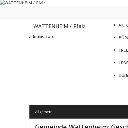
Zum
Inhalt
springen
AKT
WATTENHEIM / Pfalz
administrator
BÜR
FREI
LEB
Dorf
Allgemein
Gemeinde Wattenheim: Gesch