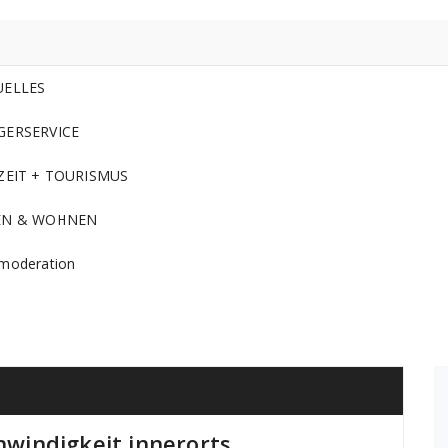
UELLES
GERSERVICE
ZEIT + TOURISMUS
EN & WOHNEN
moderation
windigkeit innerorts