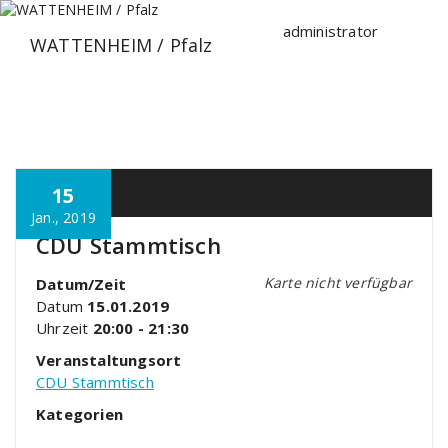
Zum
Inhalt
administrator
WATTENHEIM / Pfalz
springen
15
Jan., 2019
CDU Stammtisch
Karte nicht verfügbar
Datum/Zeit
Datum
15.01.2019
Uhrzeit
20:00 - 21:30
Veranstaltungsort
CDU Stammtisch
Kategorien