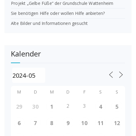
Projekt „Gelbe Füße“ der Grundschule Wattenheim
Sie benötigen Hilfe oder wollen Hilfe anbieten?
Alte Bilder und Informationen gesucht
Kalender
M
D
M
D
F
S
S
2
3
29
30
1
4
5
6
7
8
9
10
11
12