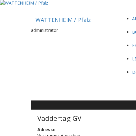
Zum
Inhalt
springen
A
WATTENHEIM / Pfalz
administrator
B
F
L
D
Vaddertag GV
Adresse
Wattrumer Häuschen