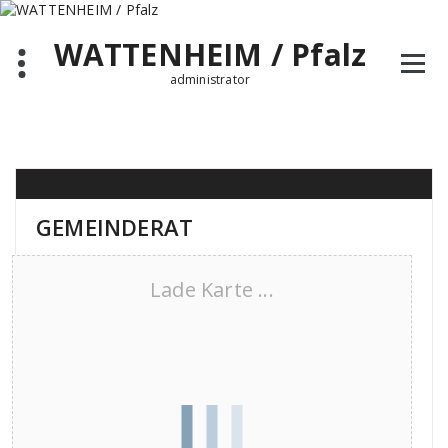
Zum
Inhalt
WATTENHEIM / Pfalz
springen
administrator
GEMEINDERAT
Lade Karte ...