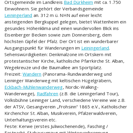
Ortsgemeinde im Landkreis
Bad Dürkheim
mit ca. 1.750
Einwohnern. Sie gehört der Verbandsgemeinde
Leiningerland
an. 312 m ü. NHN auf einer leicht
ansteigenden Bergkuppel gelegen, bietet Wattenheim ein
gesundes Höhenklima und einen wundervollen Blick ins
Eisenberger Becken sowie zum Donnersberg, dem
höchsten Gipfel der Pfalz. Der Ort ist ein wunderbarer
Ausgangspunkt für Wanderungen im
Leiningerland
.
Sehenswürdigkeiten: Denkmalzone im Ortskern mit
protestantischer Kirche, katholische Pfarrkirche St. Alban,
Wegekreuze und die Baumallee am Sportplatz.
Freizeit:
Wandern
(Panorama-Rundwanderweg und
Leininger Wanderweg mit keltischen Hügelgräbern,
Eckbach-Mühlenwanderweg
, Nordic-Walking-
Wanderwege),
Radfahren
(z.B. die Leiningerland Tour),
Volksbühne Leininger Land, verschiedene Vereine wie z.B.
der ATSV, Gesangverein „Frohsinn“ 1865 e.V., Katholischer
Kirchenchor St. Alban, Musikverein, Pfälzerwaldverein,
Unterhaltungsverein etc.
Feste: Kerwe (erstes Juliwochenende), Fasching /
Fastnacht, Stabausumzug mit Winterverbrennung,