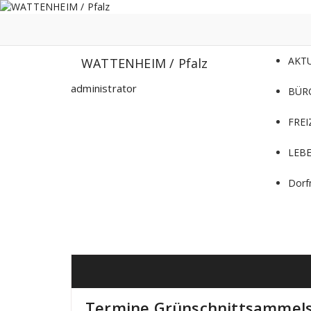
Zum
Inhalt
springen
AKT
WATTENHEIM / Pfalz
administrator
BÜR
FREI
LEB
Dorf
Termine Grünschnittsammels