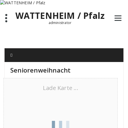
Zum
Inhalt
WATTENHEIM / Pfalz
springen
administrator
Seniorenweihnacht
Lade Karte ...