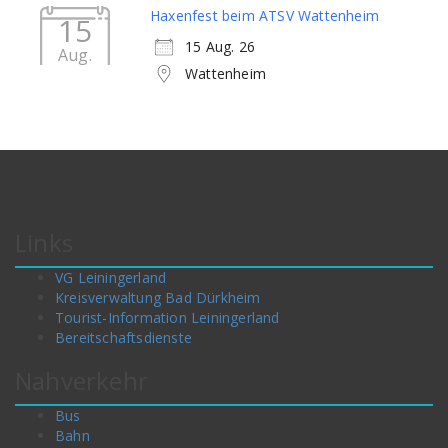
Haxenfest beim ATSV Wattenheim
15
15 Aug. 26
Aug.
Wattenheim
Links
VG Leiningerland
Kreisverwaltung Bad Dürkheim
Tourist-Information Leiningerland
Bereitschaftsdienste
Nahverkehr
Bus
Bahn