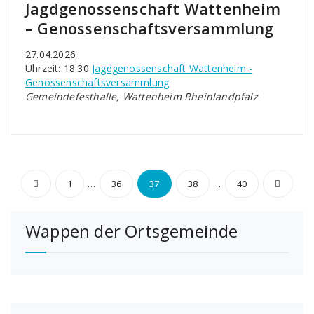
Jagdgenossenschaft Wattenheim
– Genossenschaftsversammlung
27.04.2026
Uhrzeit: 18:30
Jagdgenossenschaft Wattenheim -
Genossenschaftsversammlung
Gemeindefesthalle, Wattenheim Rheinlandpfalz
Seitennummerierung
…
…
1
36
37
38
40
der
Wappen der Ortsgemeinde
Beiträge