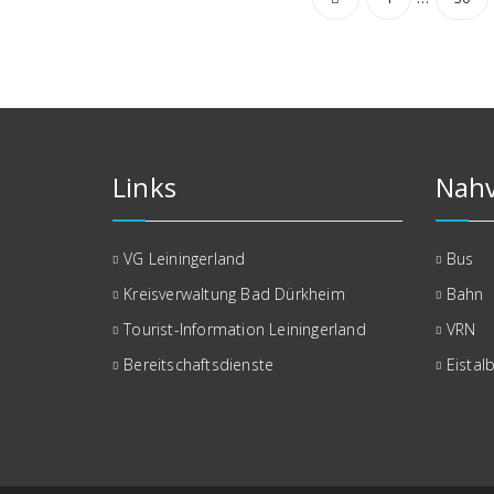
der
Beiträge
Links
Nahv
VG Leiningerland
Bus
Kreisverwaltung Bad Dürkheim
Bahn
Tourist-Information Leiningerland
VRN
Bereitschaftsdienste
Eistal