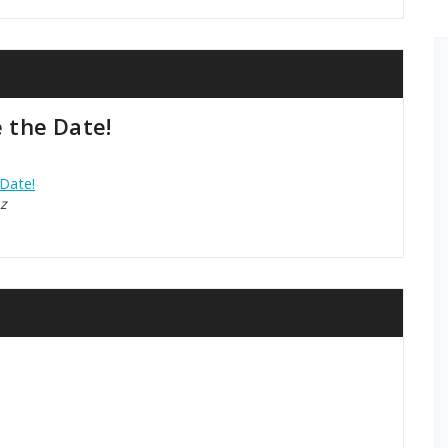
 the Date!
Date!
z