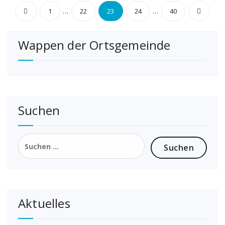
Seitennummerierung
…
…
1
22
23
24
40
der
Wappen der Ortsgemeinde
Beiträge
Suchen
Suchen
nach:
Aktuelles