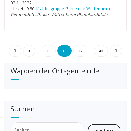
02.11.2022
Uhrzeit: 9:30
Krabbelgruppe Gemeinde Wattenheim
Gemeindefesthalle, Wattenheim Rheinlandpfalz
Seitennummerierung
…
…
1
15
16
17
40
der
Wappen der Ortsgemeinde
Beiträge
Suchen
Suchen
nach: