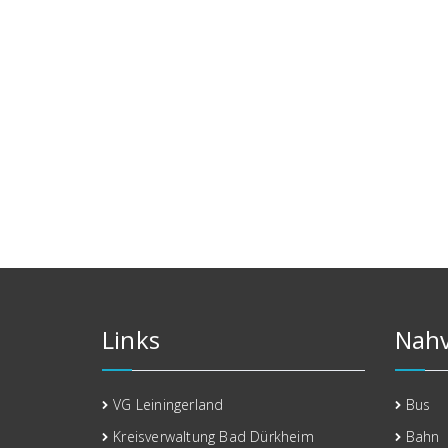
Links
Nahv
VG Leiningerland
Bus
Kreisverwaltung Bad Dürkheim
Bahn