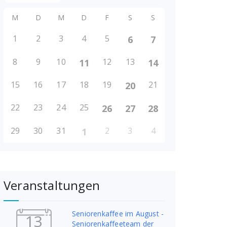
M
D
M
D
F
S
S
1
2
3
4
5
6
7
8
9
10
12
13
11
14
15
16
17
18
19
21
20
22
23
24
25
26
27
28
29
30
31
2
3
4
1
Veranstaltungen
Seniorenkaffee im August -
13
Seniorenkaffeeteam der