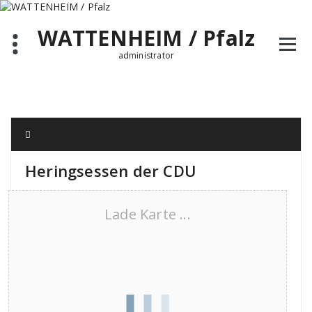
Zum
Inhalt
WATTENHEIM / Pfalz
springen
administrator
Heringsessen der CDU
Lade Karte ...