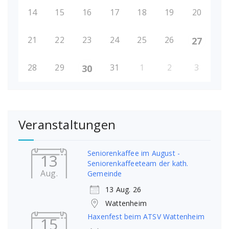
14
15
16
17
18
19
20
21
22
23
24
25
26
27
28
29
31
1
2
3
30
Veranstaltungen
Seniorenkaffee im August -
13
Seniorenkaffeeteam der kath.
Aug.
Gemeinde
13 Aug. 26
Wattenheim
Haxenfest beim ATSV Wattenheim
15