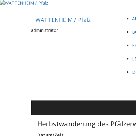
Zum
Inhalt
springen
A
WATTENHEIM / Pfalz
administrator
B
F
L
D
Herbstwanderung des Pfälzerw
Datum/Zeit