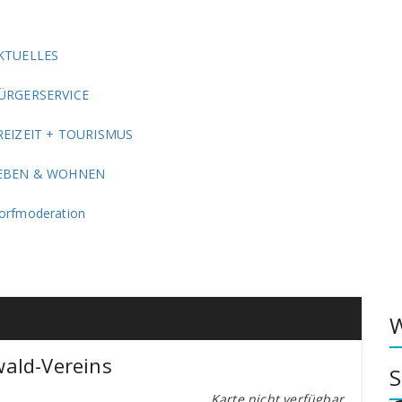
KTUELLES
ÜRGERSERVICE
REIZEIT + TOURISMUS
EBEN & WOHNEN
orfmoderation
W
ald-Vereins
S
Karte nicht verfügbar