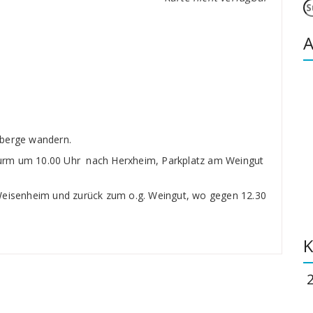
S
n
A
nberge wandern.
urm um 10.00 Uhr nach Herxheim, Parkplatz am Weingut
Weisenheim und zurück zum o.g. Weingut, wo gegen 12.30
K