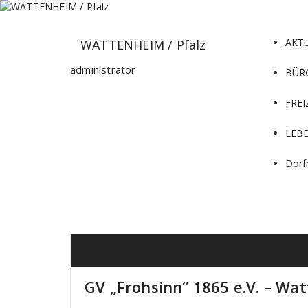
Zum
Inhalt
springen
AKT
WATTENHEIM / Pfalz
administrator
BÜR
FREI
LEB
Dorf
GV „Frohsinn“ 1865 e.V. – W