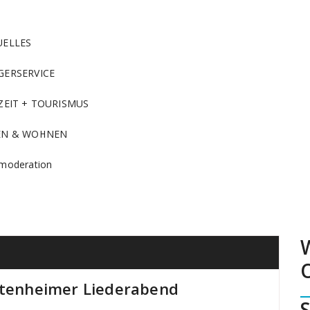
UELLES
GERSERVICE
ZEIT + TOURISMUS
EN & WOHNEN
moderation
attenheimer Liederabend