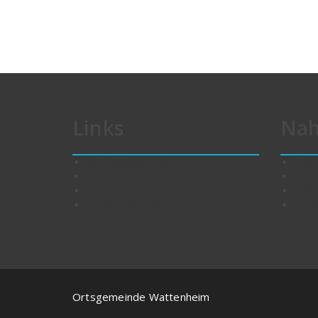
Links
Nah
VG Leiningerland
Bus
Kreisverwaltung Bad Dürkheim
Bah
Tourist-Information Leiningerland
VRN
Bereitschaftsdienste
Eista
Ortsgemeinde Wattenheim