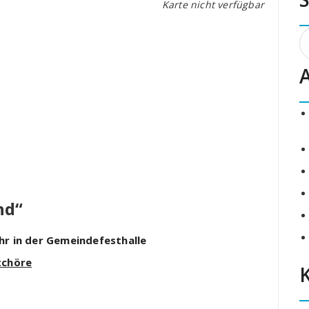
Karte nicht verfügbar
S
n
nd“
Uhr
in der Gemeindefesthalle
tchöre