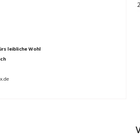
rs leibliche Wohl
uch
x.de