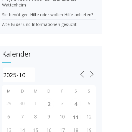
Wattenheim
Sie benötigen Hilfe oder wollen Hilfe anbieten?
Alte Bilder und Informationen gesucht
Kalender
M
D
M
D
F
S
S
29
30
1
3
5
2
4
6
7
8
9
10
12
11
13
14
15
16
17
18
19