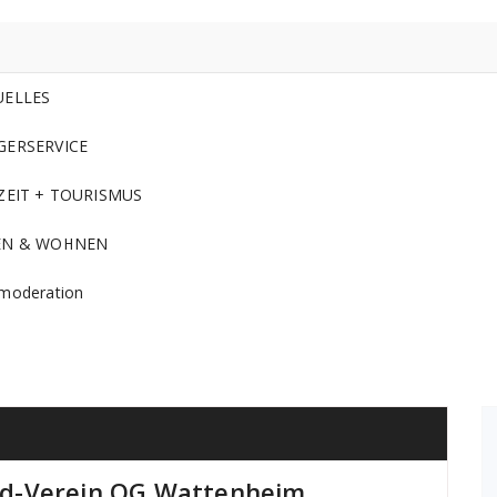
UELLES
GERSERVICE
ZEIT + TOURISMUS
EN & WOHNEN
moderation
ld-Verein OG Wattenheim