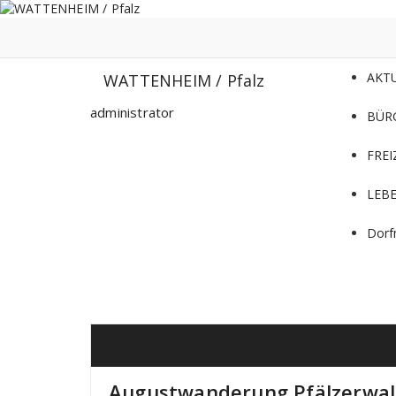
Zum
Inhalt
springen
AKT
WATTENHEIM / Pfalz
administrator
BÜR
FREI
LEB
Dorf
Augustwanderung Pfälzerwa