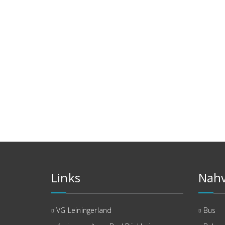
Links
Nahv
VG Leiningerland
Bus