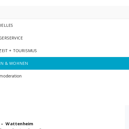
UELLES
GERSERVICE
ZEIT + TOURISMUS
EN & WOHNEN
moderation
h – Wattenheim