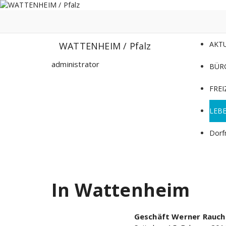
Zum
Inhalt
springen
AKT
WATTENHEIM / Pfalz
administrator
BÜR
FREI
LEB
Dorf
In Wattenheim
Geschäft Werner Rauc