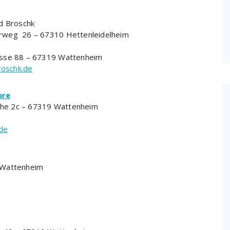
ed Broschk
rweg 26 – 67310 Hettenleidelheim
asse 88 – 67319 Wattenheim
roschk.de
ure
eiche 2c – 67319 Wattenheim
de
 Wattenheim