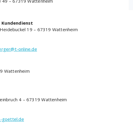
e 49 – 67319 Wattenheim
– Kundendienst
Heidebuckel 19 – 67319 Wattenheim
erger@t-online.de
319 Wattenheim
teinbruch 4 – 67319 Wattenheim
-goettel.de