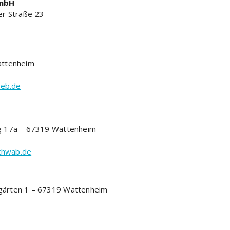
GmbH
er Straße 23
attenheim
web.de
g 17a – 67319 Wattenheim
chwab.de
n
gärten 1 – 67319 Wattenheim