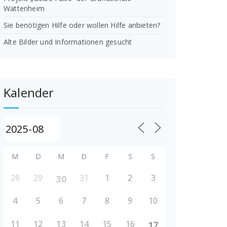
Wattenheim
Sie benötigen Hilfe oder wollen Hilfe anbieten?
Alte Bilder und Informationen gesucht
Kalender
M
D
M
D
F
S
S
28
29
31
1
2
3
30
4
5
6
7
8
9
10
11
12
13
14
15
16
17