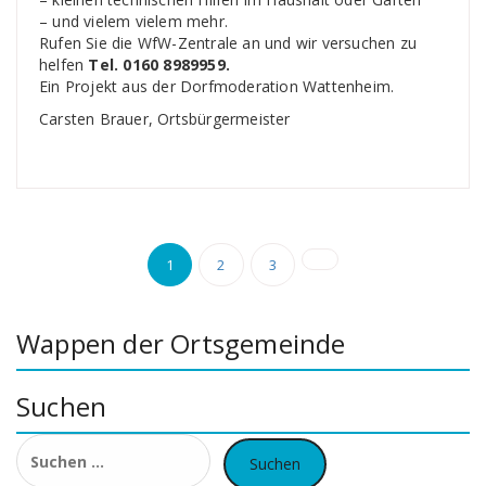
– und vielem vielem mehr.
Rufen Sie die WfW-Zentrale an und wir versuchen zu
helfen
Tel. 0160 8989959.
Ein Projekt aus der Dorfmoderation Wattenheim.
Carsten Brauer, Ortsbürgermeister
Seitennummerierung
1
2
3
der
Beiträge
Wappen der Ortsgemeinde
Suchen
Suchen
nach: