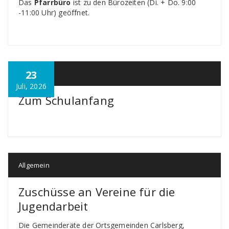
Das
Pfarrbüro
ist zu den Bürozeiten (Di. + Do. 9:00
-11:00 Uhr) geöffnet.
23
Allgemein
Juli, 2026
Zum Schulanfang
Allgemein
Zuschüsse an Vereine für die
Jugendarbeit
Die Gemeinderäte der Ortsgemeinden Carlsberg,