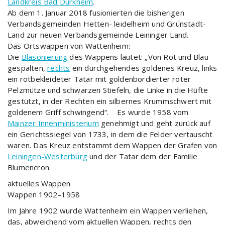
Landkreis Bad Dürkheim
.
Ab dem 1. Januar 2018 fusionierten die bisherigen
Verbandsgemeinden Hetten- leidelheim und Grünstadt-
Land zur neuen Verbandsgemeinde Leininger Land.
Das Ortswappen von Wattenheim:
Die
Blasonierung
des Wappens lautet: „Von Rot und Blau
gespalten,
rechts
ein durchgehendes goldenes Kreuz, links
ein rotbekleideter Tatar mit goldenbordierter roter
Pelzmütze und schwarzen Stiefeln, die Linke in die Hüfte
gestützt, in der Rechten ein silbernes Krummschwert mit
goldenem Griff schwingend“. Es wurde 1958 vom
Mainzer Innenministerium
genehmigt und geht zurück auf
ein Gerichtssiegel von 1733, in dem die Felder vertauscht
waren. Das Kreuz entstammt dem Wappen der Grafen von
Leiningen-Westerburg
und der Tatar dem der Familie
Blumencron.
aktuelles Wappen
Wappen 1902–1958
Im Jahre 1902 wurde Wattenheim ein Wappen verliehen,
das, abweichend vom aktuellen Wappen, rechts den