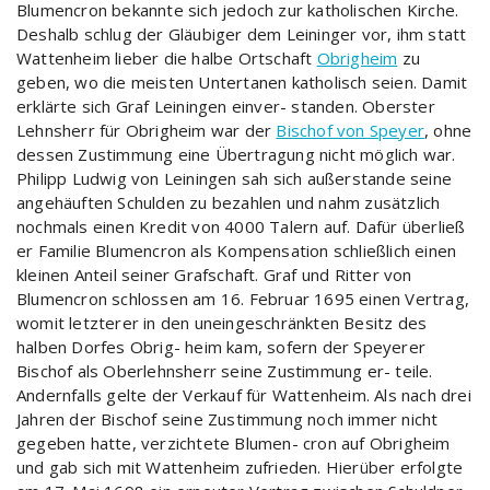
Blumencron bekannte sich jedoch zur katholischen Kirche.
Deshalb schlug der Gläubiger dem Leininger vor, ihm statt
Wattenheim lieber die halbe Ortschaft
Obrigheim
zu
geben, wo die meisten Untertanen katholisch seien. Damit
erklärte sich Graf Leiningen einver- standen. Oberster
Lehnsherr für Obrigheim war der
Bischof von Speyer
, ohne
dessen Zustimmung eine Übertragung nicht möglich war.
Philipp Ludwig von Leiningen sah sich außerstande seine
angehäuften Schulden zu bezahlen und nahm zusätzlich
nochmals einen Kredit von 4000 Talern auf. Dafür überließ
er Familie Blumencron als Kompensation schließlich einen
kleinen Anteil seiner Grafschaft. Graf und Ritter von
Blumencron schlossen am 16. Februar 1695 einen Vertrag,
womit letzterer in den uneingeschränkten Besitz des
halben Dorfes Obrig- heim kam, sofern der Speyerer
Bischof als Oberlehnsherr seine Zustimmung er- teile.
Andernfalls gelte der Verkauf für Wattenheim. Als nach drei
Jahren der Bischof seine Zustimmung noch immer nicht
gegeben hatte, verzichtete Blumen- cron auf Obrigheim
und gab sich mit Wattenheim zufrieden. Hierüber erfolgte