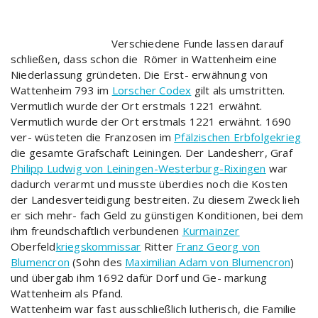
Verschiedene Funde lassen darauf
schließen, dass schon die Römer in Wattenheim eine
Niederlassung gründeten. Die Erst- erwähnung von
Wattenheim 793 im
Lorscher Codex
gilt als umstritten.
Vermutlich wurde der Ort erstmals 1221 erwähnt.
Vermutlich wurde der Ort erstmals 1221 erwähnt. 1690
ver- wüsteten die Franzosen im
Pfälzischen Erbfolgekrieg
die gesamte Grafschaft Leiningen. Der Landesherr, Graf
Philipp Ludwig von Leiningen-Westerburg-Rixingen
war
dadurch verarmt und musste überdies noch die Kosten
der Landesverteidigung bestreiten. Zu diesem Zweck lieh
er sich mehr- fach Geld zu günstigen Konditionen, bei dem
ihm freundschaftlich verbundenen
Kurmainzer
Oberfeld
kriegskommissar
Ritter
Franz Georg von
Blumencron
(Sohn des
Maximilian Adam von Blumencron
)
und übergab ihm 1692 dafür Dorf und Ge- markung
Wattenheim als Pfand.
Wattenheim war fast ausschließlich lutherisch, die Familie