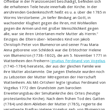
Offenbar in der Franzosenzeit beschädigt, befinden sich
die erhaltenen Teile heute innerhalb der Kirche. In der
anrührenden Gedenkinschrift heißt es u. a. über die 1785 in
Worms Verstorbene: „In tiefer Bindung an Gott, in
wachsender Klugheit gegen die Ihren, mit Wohlwollen
gegen die Armen und mit großer Menschlichkeit gegen
alle, war sie ihren Untertanen mehr Mutter als Herrin.“
Einziges die Eltern über- lebendes Kind von Jakob
Christoph Peter von Blumencron und seiner Frau Maria
Anna geborene von Schildeck war die Erbtochter Helene
von Blumencron (1738–1802), die am 5. November 1771 in
Wattenheim den Freiherrn
Ignatius Ferdinand von Vogelius
(1740–1784) heiratete, der aus der gleichen Familie wie
ihre Mutter abstammte. Die jungen Eheleute wurden noch
zu Lebzeiten der Mutter Mitregenten der Herrschaft
Wattenheim. Als Mit-Ortsherr legte Ignatius Ferdinand von
Vogelius 1772 den Grundstein zum barocken
Erweiterungsbau der Simultankirche des Ortes (heutige
protestantische Kirche). Nach dem frühen Tod des Gatten
(1784) und dem Ableben der Mutter (1785), regierte die
verwitwete Freifrau Helene Vogelius geb. von Blumencron