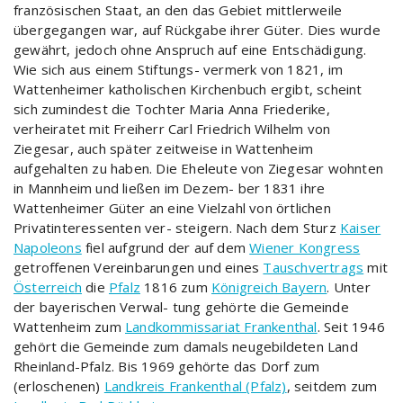
französischen Staat, an den das Gebiet mittlerweile
übergegangen war, auf Rückgabe ihrer Güter. Dies wurde
gewährt, jedoch ohne Anspruch auf eine Entschädigung.
Wie sich aus einem Stiftungs- vermerk von 1821, im
Wattenheimer katholischen Kirchenbuch ergibt, scheint
sich zumindest die Tochter Maria Anna Friederike,
verheiratet mit Freiherr Carl Friedrich Wilhelm von
Ziegesar, auch später zeitweise in Wattenheim
aufgehalten zu haben. Die Eheleute von Ziegesar wohnten
in Mannheim und ließen im Dezem- ber 1831 ihre
Wattenheimer Güter an eine Vielzahl von örtlichen
Privatinteressenten ver- steigern. Nach dem Sturz
Kaiser
Napoleons
fiel aufgrund der auf dem
Wiener Kongress
getroffenen Vereinbarungen und eines
Tauschvertrags
mit
Österreich
die
Pfalz
1816 zum
Königreich Bayern
. Unter
der bayerischen Verwal- tung gehörte die Gemeinde
Wattenheim zum
Landkommissariat Frankenthal
. Seit 1946
gehört die Gemeinde zum damals neugebildeten Land
Rheinland-Pfalz. Bis 1969 gehörte das Dorf zum
(erloschenen)
Landkreis Frankenthal (Pfalz)
, seitdem zum