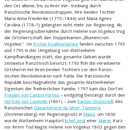
den Ort alleine, bis zu ihrer Ver- treibung durch
französische Revolutionstruppen. Ihre beiden Töchter
Maria Anna Friederike (1775–1844) und Maria Agnes
Carolina (1778–?) gelangten nicht mehr zur Regierung. Ab
der Regierungsübernahme durch Helene von Vogelius trug
die Ortsherrschaft den Doppelnamen „Blumencron-
Vogelius“. Im
Ersten Koalitionskrieg
fanden zwischen 1793
und 1795 in der Umgebung von Wattenheim
Kampfhandlungen statt, das gesamte Gebiet wurde
zeitweise französisch besetzt. 1793 floh die verwitwete
Ortsherrin mit ihren beiden Töchtern vor den franzö-
sischen Revolutionären nach Fulda. Die französische
Republik beschlagnahmte das gesamte Wattenheimer
Eigentum der freiherrlichen Familie. 1797 kam das Dorf im
Frieden von Campo Formio
– endgültig bestätigt durch den
Vertrag von Lunéville
(1801) – zum
Kanton Grünstadt
des
französischen
Département du Mont-Tonnerre
(Dommersberg) mit Regierungssitz in
Mainz
. um 1800
wurde Wattenheim Hauptort (
chef-lieu
) einer
Mairie
. Kurz
vor ihrem Tod klagte Helene von Vogelius 1802 gegen den