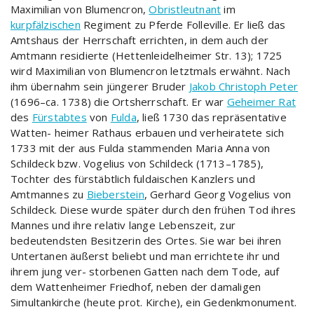
Maximilian von Blumencron,
Obristleutnant
im
kurpfälzischen
Regiment zu Pferde Folleville. Er ließ das
Amtshaus der Herrschaft errichten, in dem auch der
Amtmann residierte (Hettenleidelheimer Str. 13); 1725
wird Maximilian von Blumencron letztmals erwähnt. Nach
ihm übernahm sein jüngerer Bruder
Jakob Christoph Peter
(1696–ca. 1738) die Ortsherrschaft. Er war
Geheimer Rat
des
Fürstabtes
von
Fulda
, ließ 1730 das repräsentative
Watten- heimer Rathaus erbauen und verheiratete sich
1733 mit der aus Fulda stammenden Maria Anna von
Schildeck bzw. Vogelius von Schildeck (1713–1785),
Tochter des fürstäbtlich fuldaischen Kanzlers und
Amtmannes zu
Bieberstein
, Gerhard Georg Vogelius von
Schildeck. Diese wurde später durch den frühen Tod ihres
Mannes und ihre relativ lange Lebenszeit, zur
bedeutendsten Besitzerin des Ortes. Sie war bei ihren
Untertanen äußerst beliebt und man errichtete ihr und
ihrem jung ver- storbenen Gatten nach dem Tode, auf
dem Wattenheimer Friedhof, neben der damaligen
Simultankirche (heute prot. Kirche), ein Gedenkmonument.