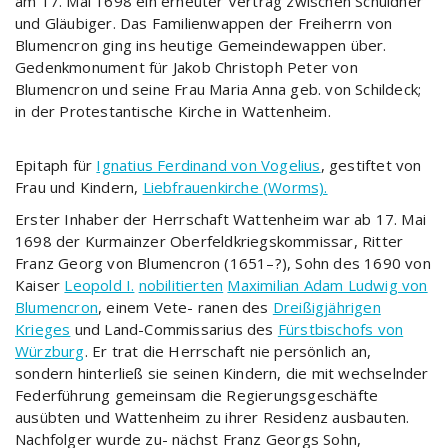
am 17. Mai 1698 ein erneuter Vertrag zwischen Schuldner
und Gläubiger. Das Familienwappen der Freiherrn von
Blumencron ging ins heutige Gemeindewappen über.
Gedenkmonument für Jakob Christoph Peter von
Blumencron und seine Frau Maria Anna geb. von Schildeck;
in der Protestantische Kirche in Wattenheim.
Epitaph für
Ignatius Ferdinand von Vogelius
, gestiftet von
Frau und Kindern,
Liebfrauenkirche (Worms).
Erster Inhaber der Herrschaft Wattenheim war ab 17. Mai
1698 der Kurmainzer Oberfeldkriegskommissar, Ritter
Franz Georg von Blumencron (1651–?), Sohn des 1690 von
Kaiser
Leopold I.
nobilitierten
Maximilian Adam Ludwig von
Blumencron
, einem Vete- ranen des
Dreißigjährigen
Krieges
und Land-Commissarius des
Fürstbischofs von
Würzburg
. Er trat die Herrschaft nie persönlich an,
sondern hinterließ sie seinen Kindern, die mit wechselnder
Federführung gemeinsam die Regierungsgeschäfte
ausübten und Wattenheim zu ihrer Residenz ausbauten.
Nachfolger wurde zu- nächst Franz Georgs Sohn,