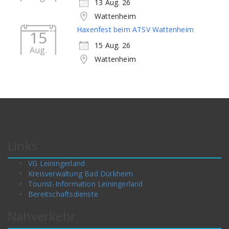
13 Aug. 26
Wattenheim
Haxenfest beim ATSV Wattenheim
15
15 Aug. 26
Aug.
Wattenheim
Links
VG Leiningerland
Kreisverwaltung Bad Dürkheim
Tourist-Information Leiningerland
Bereitschaftsdienste
Nahverkehr