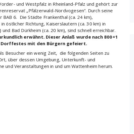
Vorder- und Westpfalz in Rheinland-Pfalz und gehört zur
renreservat „Pfälzerwald-Nordvogesen“. Durch seine
r BAB 6. Die Städte Frankenthal (ca. 24 km),
n östlicher Richtung, Kaiserslautern (ca. 30 km) in
 und Bad Dürkheim (ca. 20 km), sind schnell erreichbar.
urkundlich erwähnt.
Dieser Anlaß wurde nach 800+1
 Dorffestes mit den Bürgern gefeiert.
s Besucher ein wenig Zeit, die folgenden Seiten zu
n Ort, über dessen Umgebung, Unterkunft- und
mine und Veranstaltungen in und um Wattenheim herum.