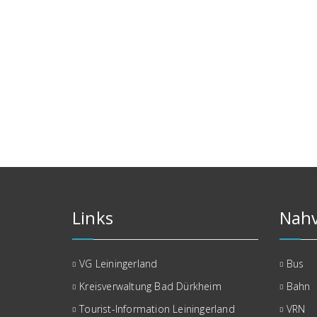
Links
Nahv
VG Leiningerland
Bus
Kreisverwaltung Bad Dürkheim
Bahn
Tourist-Information Leiningerland
VRN