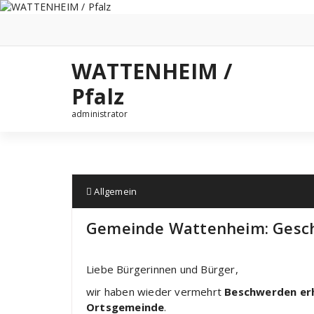
Zum
Inhalt
springen
WATTENHEIM /
Pfalz
administrator
Allgemein
Gemeinde Wattenheim: Gesch
Liebe Bürgerinnen und Bürger,
wir haben wieder vermehrt
Beschwerden erh
Ortsgemeinde
.