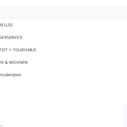
UELLES
GERSERVICE
ZEIT + TOURISMUS
EN & WOHNEN
moderation
 –