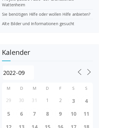
Wattenheim
Sie benötigen Hilfe oder wollen Hilfe anbieten?
Alte Bilder und Informationen gesucht
Kalender
M
D
M
D
F
S
S
29
30
31
1
2
3
4
5
6
7
8
9
10
11
12
13
14
15
16
17
18