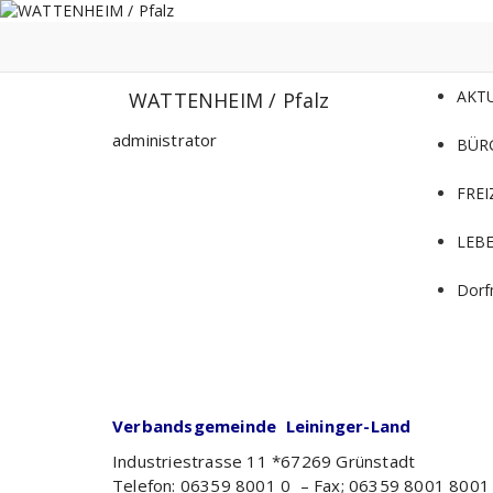
Zum
Inhalt
springen
AKT
WATTENHEIM / Pfalz
administrator
BÜR
FREI
LEB
Dorf
Verbandsgemeinde Leininger-Land
Industriestrasse 11 *67269 Grünstadt
Telefon: 06359 8001 0 – Fax; 06359 8001 8001