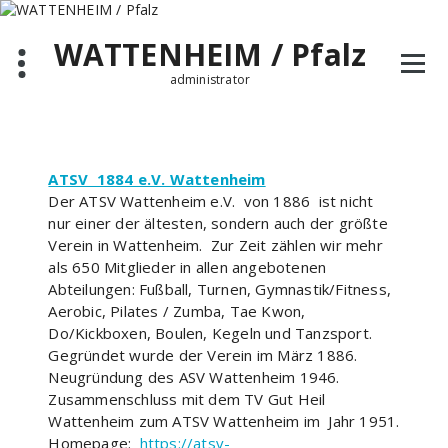
Zum
Inhalt
WATTENHEIM / Pfalz
springen
administrator
ATSV 1884 e.V. Wattenheim
Der ATSV Wattenheim e.V. von 1886 ist nicht
nur einer der ältesten, sondern auch der größte
Verein in Wattenheim. Zur Zeit zählen wir mehr
als 650 Mitglieder in allen angebotenen
Abteilungen: Fußball, Turnen, Gymnastik/Fitness,
Aerobic, Pilates / Zumba, Tae Kwon,
Do/Kickboxen, Boulen, Kegeln und Tanzsport.
Gegründet wurde der Verein im März 1886.
Neugründung des ASV Wattenheim 1946.
Zusammenschluss mit dem TV Gut Heil
Wattenheim zum ATSV Wattenheim im Jahr 1951.
Homepage:
https://atsv-